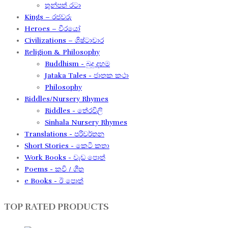
තුන්පත් රටා
Kings – රජවරු
Heroes – වීරයෝ
Civilizations – ශිෂ්ටාචාර
Religion & Philosophy
Buddhism - බුදු දහම
Jataka Tales - ජාතක කථා
Philosophy
Riddles/Nursery Rhymes
Riddles - තේරවිලි
Sinhala Nursery Rhymes
Translations - පරිවර්තන​
Short Stories - කෙටි කතා
Work Books - වැඩ පොත්
Poems - කවි / ගීත​
e Books - ඊ පොත්
TOP RATED PRODUCTS