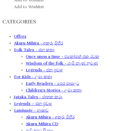
Add to Wishlist
Add to Wishlist
CATEGORIES
Offers
Akuru Mihira - අකුරු මිහිර
Folk Tales - ජන කතා
Once upon a time - එකෝමත් එක රටක​
Wisdom of the folk - ගැමි නැණ නුවණ​
Legends - ජන ප්‍රවාද​
For Kids - ලමා කතා
Early Readers - පෙර පාසලට
Children's Stories - ලමා කතා
Jataka Tales - ජාතක කථා
Legends – ජන ප්‍රවාද​
Language - භාෂාව
Akuru Mihira - අකුරු මිහිර​
Akuru Mihira CD
පුංචි අපට සිංහල