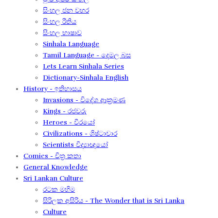
සිංහල ජන වහර​
සිංහල රීතිය​
සිංහල භාෂාව
Sinhala Language
Tamil Language - දෙමල බස​
Lets Learn Sinhala Series
Dictionary-Sinhala English
History - ඉතිහාසය
Invasions - විදේශ ආක‍්‍රමණ
Kings - රජවරු
Heroes - වීරයෝ
Civilizations - ශිෂ්ටාචාර
Scientists විද්‍යාඥයෝ
Comics - චිත්‍ර කතා
General Knowledge
Sri Lankan Culture
රටක මහිම​
සිරිලක අසිරිය​ - The Wonder that is Sri Lanka
Culture