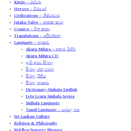
Kings – රජවරු
Heroes – වීරයෝ
Civilizations – ශිෂ්ටාචාර
Jataka Tales – ජාතක කථා
Comics – චිත්‍ර කතා
Translations – පරිවර්තන​
Language – භාෂාව
Akuru Mihira – අකුරු මිහිර​
Akuru Mihira CD
පුංචි අපට සිංහල
සිංහල ජන වහර​
සිංහල රීතිය​
සිංහල භාෂාව
Dictionary-Sinhala English
Lets Learn Sinhala Series
Sinhala Language
Tamil Language – දෙමල බස​
Sri Lankan Culture
Religion & Philosophy
Riddles/Nursery Rhymes