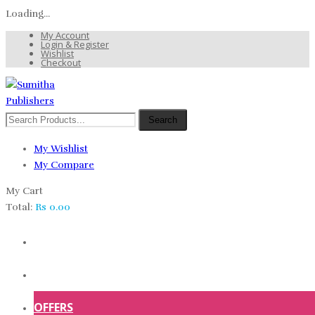
Loading...
My Account
Login & Register
Wishlist
Checkout
Search
My Wishlist
My Compare
My Cart
Total:
Rs
0.00
HOME
SHOP
OFFERS