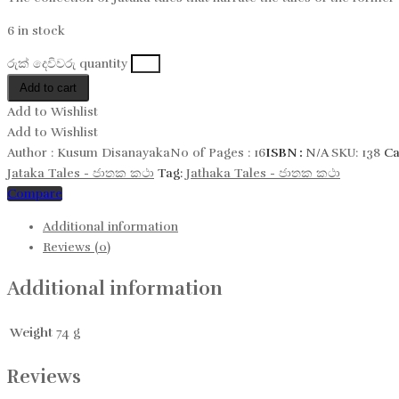
6 in stock
රුක් දෙවිවරු quantity
Add to cart
Add to Wishlist
Add to Wishlist
Author :
Kusum Disanayaka
No of Pages :
16
ISBN :
N/A
SKU:
138
Ca
Jataka Tales - ජාතක කථා
Tag:
Jathaka Tales - ජාතක කථා
Compare
Additional information
Reviews (0)
Additional information
Weight
74 g
Reviews