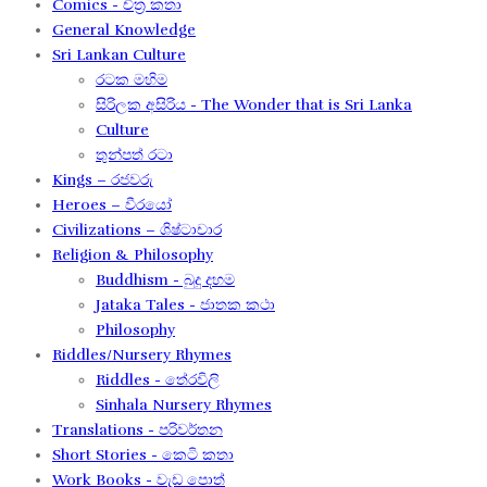
Comics - චිත්‍ර කතා
General Knowledge
Sri Lankan Culture
රටක මහිම​
සිරිලක අසිරිය​ - The Wonder that is Sri Lanka
Culture
තුන්පත් රටා
Kings – රජවරු
Heroes – වීරයෝ
Civilizations – ශිෂ්ටාචාර
Religion & Philosophy
Buddhism - බුදු දහම
Jataka Tales - ජාතක කථා
Philosophy
Riddles/Nursery Rhymes
Riddles - තේරවිලි
Sinhala Nursery Rhymes
Translations - පරිවර්තන​
Short Stories - කෙටි කතා
Work Books - වැඩ පොත්