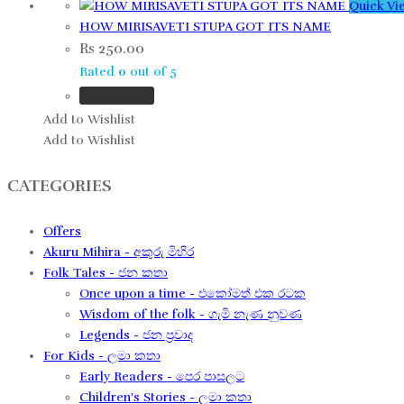
Quick Vi
HOW MIRISAVETI STUPA GOT ITS NAME
Rs
250.00
Rated
0
out of 5
Add to cart
Add to Wishlist
Add to Wishlist
CATEGORIES
Offers
Akuru Mihira - අකුරු මිහිර
Folk Tales - ජන කතා
Once upon a time - එකෝමත් එක රටක​
Wisdom of the folk - ගැමි නැණ නුවණ​
Legends - ජන ප්‍රවාද​
For Kids - ලමා කතා
Early Readers - පෙර පාසලට
Children's Stories - ලමා කතා