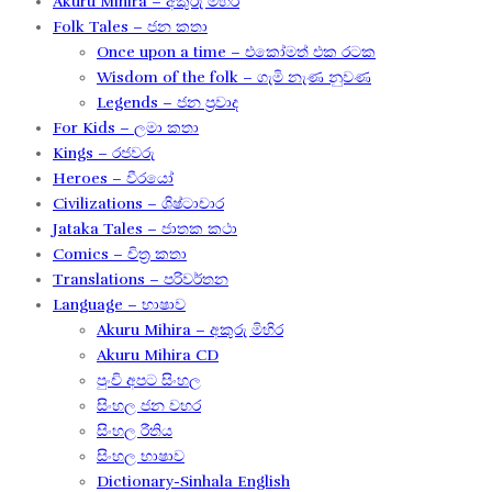
Akuru Mihira – අකුරු මිහිර
Folk Tales – ජන කතා
Once upon a time – එකෝමත් එක රටක​
Wisdom of the folk – ගැමි නැණ නුවණ​
Legends – ජන ප්‍රවාද​
For Kids – ලමා කතා
Kings – රජවරු
Heroes – වීරයෝ
Civilizations – ශිෂ්ටාචාර
Jataka Tales – ජාතක කථා
Comics – චිත්‍ර කතා
Translations – පරිවර්තන​
Language – භාෂාව
Akuru Mihira – අකුරු මිහිර​
Akuru Mihira CD
පුංචි අපට සිංහල
සිංහල ජන වහර​
සිංහල රීතිය​
සිංහල භාෂාව
Dictionary-Sinhala English