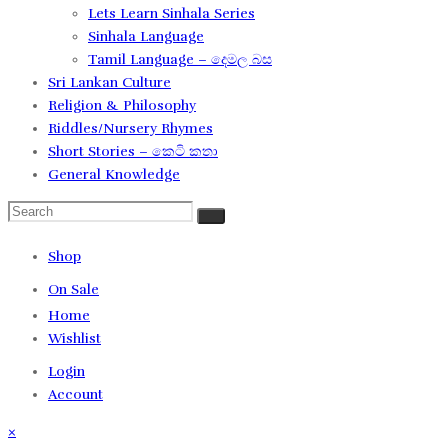
Lets Learn Sinhala Series
Sinhala Language
Tamil Language – දෙමල බස​
Sri Lankan Culture
Religion & Philosophy
Riddles/Nursery Rhymes
Short Stories – කෙටි කතා
General Knowledge
Shop
On Sale
Home
Wishlist
Login
Account
×