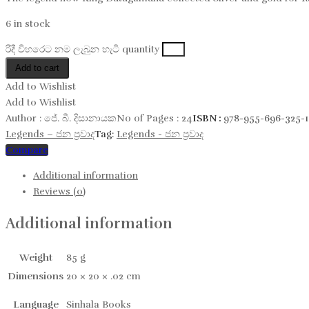
6 in stock
රිදී විහරෙට නම ලැබුන​ හැටි quantity
Add to cart
Add to Wishlist
Add to Wishlist
Author :
ජේ. බී. දිසානායක
No of Pages :
24
ISBN :
978-955-696-325-1
Legends – ජන ප්‍රවාද​
Tag:
Legends - ජන ප්‍රවාද​
Compare
Additional information
Reviews (0)
Additional information
Weight
85 g
Dimensions
20 × 20 × .02 cm
Language
Sinhala Books