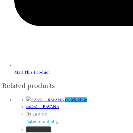
Mail This Product
Related products
Quick View
රාවණ​ – RAVANA
Rs
250.00
Rated
0
out of 5
Add to cart