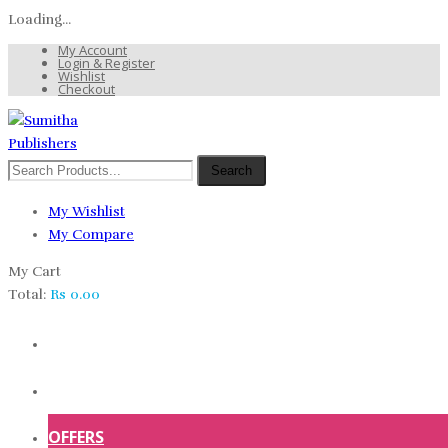
Loading...
My Account
Login & Register
Wishlist
Checkout
Search
My Wishlist
My Compare
My Cart
Total:
Rs
0.00
HOME
SHOP
OFFERS