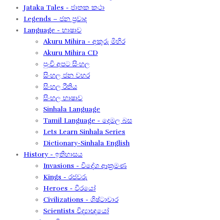
Jataka Tales - ජාතක කථා
Legends – ජන ප්‍රවාද​
Language - භාෂාව
Akuru Mihira - අකුරු මිහිර​
Akuru Mihira CD
පුංචි අපට සිංහල
සිංහල ජන වහර​
සිංහල රීතිය​
සිංහල භාෂාව
Sinhala Language
Tamil Language - දෙමල බස​
Lets Learn Sinhala Series
Dictionary-Sinhala English
History - ඉතිහාසය
Invasions - විදේශ ආක‍්‍රමණ
Kings - රජවරු
Heroes - වීරයෝ
Civilizations - ශිෂ්ටාචාර
Scientists විද්‍යාඥයෝ