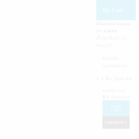
Create an account
Reset password
Log in
My Cart
කියන කියන දේ
කළොත්
D Code:
9556960236
2 ×
Rs
300.00
SUBTOTAL:
RS
600.00
VIEW
CART
CHECKOUT