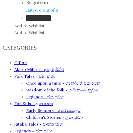
Rs
300.00
Rated
0
out of 5
Read more
Add to Wishlist
Add to Wishlist
CATEGORIES
Offers
Akuru Mihira - අකුරු මිහිර
Folk Tales - ජන කතා
Once upon a time - එකෝමත් එක රටක​
Wisdom of the folk - ගැමි නැණ නුවණ​
Legends - ජන ප්‍රවාද​
For Kids - ලමා කතා
Early Readers - පෙර පාසලට
Children's Stories - ලමා කතා
Jataka Tales - ජාතක කථා
Legends – ජන ප්‍රවාද​