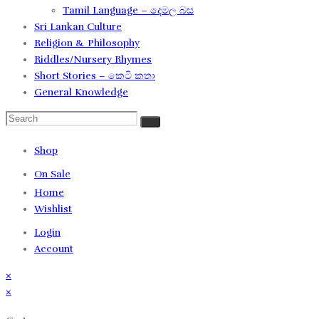
Tamil Language – දෙමල බස​
Sri Lankan Culture
Religion & Philosophy
Riddles/Nursery Rhymes
Short Stories – කෙටි කතා
General Knowledge
Shop
On Sale
Home
Wishlist
Login
Account
×
×