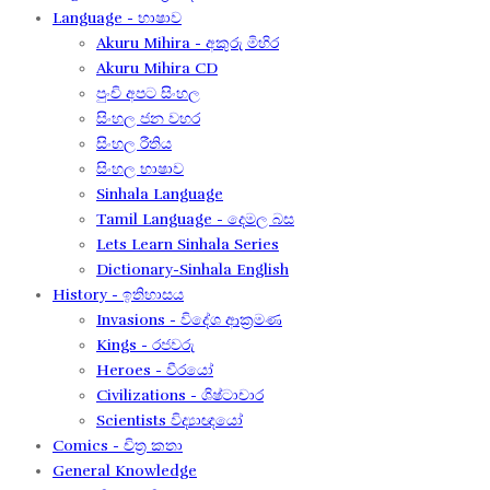
Language - භාෂාව
Akuru Mihira - අකුරු මිහිර​
Akuru Mihira CD
පුංචි අපට සිංහල
සිංහල ජන වහර​
සිංහල රීතිය​
සිංහල භාෂාව
Sinhala Language
Tamil Language - දෙමල බස​
Lets Learn Sinhala Series
Dictionary-Sinhala English
History - ඉතිහාසය
Invasions - විදේශ ආක‍්‍රමණ
Kings - රජවරු
Heroes - වීරයෝ
Civilizations - ශිෂ්ටාචාර
Scientists විද්‍යාඥයෝ
Comics - චිත්‍ර කතා
General Knowledge