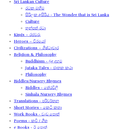
Sri Lankan Culture
රටක මහිම​
සිරිලක අසිරිය​ - The Wonder that is Sri Lanka
Culture
තුන්පත් රටා
Kings – රජවරු
Heroes – වීරයෝ
Civilizations – ශිෂ්ටාචාර
Religion & Philosophy
Buddhism - බුදු දහම
Jataka Tales - ජාතක කථා
Philosophy
Riddles/Nursery Rhymes
Riddles - තේරවිලි
Sinhala Nursery Rhymes
Translations - පරිවර්තන​
Short Stories - කෙටි කතා
Work Books - වැඩ පොත්
Poems - කවි / ගීත​
e Books - ඊ පොත්