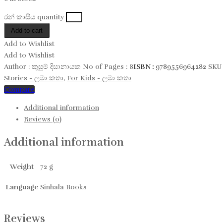
රන් කාසිය quantity
Add to cart
Add to Wishlist
Add to Wishlist
Author :
කුසුම් දිසානායක
No of Pages :
8
ISBN :
9789556964282
SKU
Stories - ලමා කතා
,
For Kids - ලමා කතා
Compare
Additional information
Reviews (0)
Additional information
Weight
72 g
Language
Sinhala Books
Reviews