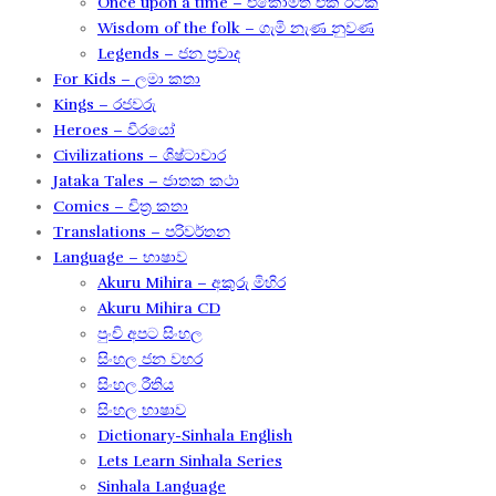
Once upon a time – එකෝමත් එක රටක​
Wisdom of the folk – ගැමි නැණ නුවණ​
Legends – ජන ප්‍රවාද​
For Kids – ලමා කතා
Kings – රජවරු
Heroes – වීරයෝ
Civilizations – ශිෂ්ටාචාර
Jataka Tales – ජාතක කථා
Comics – චිත්‍ර කතා
Translations – පරිවර්තන​
Language – භාෂාව
Akuru Mihira – අකුරු මිහිර​
Akuru Mihira CD
පුංචි අපට සිංහල
සිංහල ජන වහර​
සිංහල රීතිය​
සිංහල භාෂාව
Dictionary-Sinhala English
Lets Learn Sinhala Series
Sinhala Language