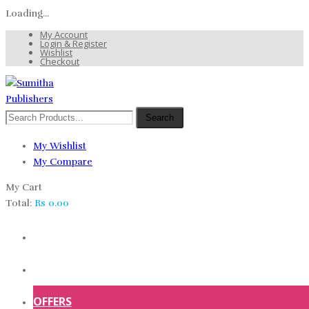
Loading...
My Account
Login & Register
Wishlist
Checkout
Search
My Wishlist
My Compare
My Cart
Total:
Rs
0.00
HOME
SHOP
OFFERS