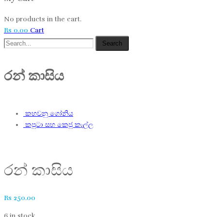
No products in the cart.
Rs
0.00
Cart
Search
රන් කාසිය
කහවනු ගෝනිය
කපුටා සහ කෙජු කැල්ල​
රන් කාසිය
Rs
250.00
6 in stock