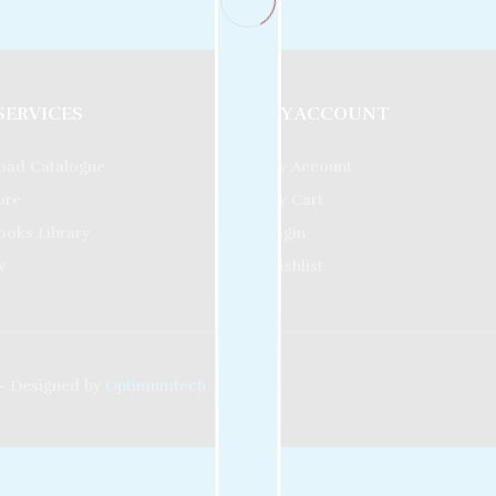
5
o
f
5
SERVICES
MY ACCOUNT
oad Catalogue
My Account
ore
My Cart
ooks Library
Login
y
Wishlist
- Designed by
Optimumtech