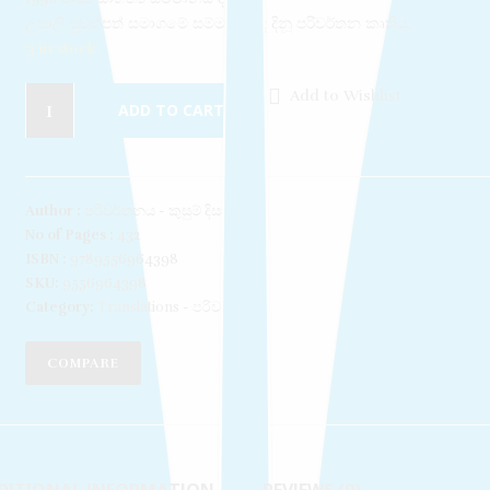
උපාලි පුවත්පත් සමාගමේ සම්මානය ද දිනූ පරිවර්තන කෘතිය.
3 in stock
Add to Wishlist
ADD TO CART
Author :
පරිවර්තනය - කුසුම් දිසානාය
No of Pages :
432
ISBN :
9789556964398
SKU:
9556964398
Category:
Translations - පරිවර්තන​
COMPARE