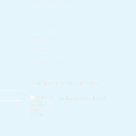
Riddles/Nursery Rhymes
Translations - පරිවර්තන​
Short Stories - කෙටි කතා
Work Books - වැඩ පොත්
Poems - කවි / ගීත​
e Books - ඊ පොත්
TOP RATED PRODUCTS
පරංගියා කෝට්ටේ ගිය හැටි
Rated
5.00
Rs
220.00
out of 5