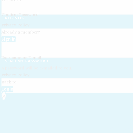
Confirm Password
REGISTER
Privacy Policy
Already a member?
Sign in
Username or E-mail
SEND MY PASSWORD
A password will be e-mailed to you.
Privacy Policy
Back to
Login
×