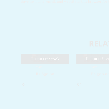
Save my name, email, and website in this browser for
RELA
Out Of Stock
Out Of St
අඩමාන අඩවිය
සත් රටක කෙට
R
R
Rs
650.00
Rs
300.0
a
a
t
t
e
e
d
d
0
0
o
o
u
u
t
t
o
o
f
f