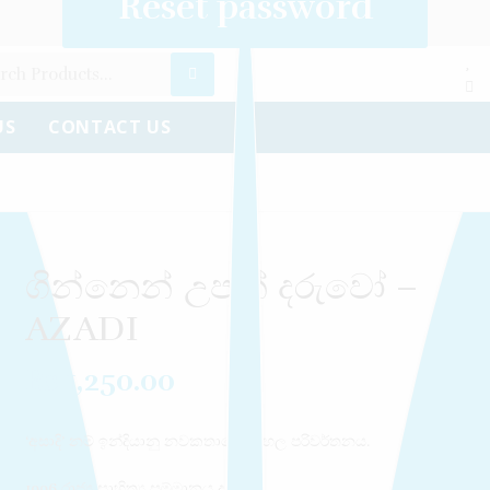
Create an account
Reset password
Log in
US
CONTACT US
ගින්නෙන් උපන් දරුවෝ –
AZADI
Rs
1,250.00
‘අසාදි’ නම් ඉන්දියානු නවකතාවේ සිංහල පරිවර්තනය.
1996 රාජ්‍ය සාහිත්‍ය සම්මානය ද