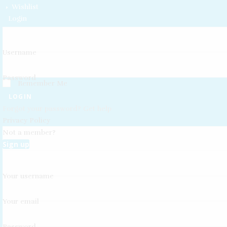
Wishlist
Login
Username
Password
Remember Me
LOGIN
Forgot your password? Get help
Privacy Policy
Not a member?
Sign up
Your username
Your email
Password