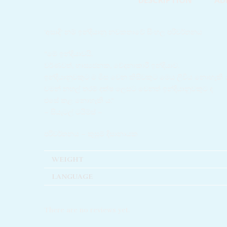
DESCRIPTION
AD
‘අසාදි’ නම් ඉන්දියානු නවකතාවේ සිංහල පරිවර්තනය
”මේ ඉන්දියාවයි.
වර්ණවත්, හාස්
යජනක, වේදනාකාරී ඉන්දියාව.
ඉන්දියානුවකුට ම මිස වෙන කිසිවකුට මෙය ලිවිය නොහැකි 
චමන් නහල් තරම් දක්ෂ ලෙසට වෙනත් ඉන්දියානුවකුට ද
එසේ කළ නොහැකි ය.”
– සියැටල් ටයිම්ස් –
පරිවර්තනය – කුසුම් දිසානායක
WEIGHT
LANGUAGE
There are no reviews yet.