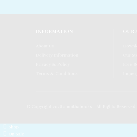
5
5
INFORMATION
OUR 
About Us
Downl
Delivery Information
Our St
Privacy & Policy
Free B
Terms & Conditions
Inquer
© Copyright 2026 sumithabooks - All Rights Reserved
Shop
On Sale